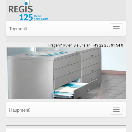
Topmenü
Navigatio
ein-/ausb
Fragen? Rufen Sie uns an: +49 22 25 / 91 54 0
Haupmenü
Navigatio
ein-/ausb