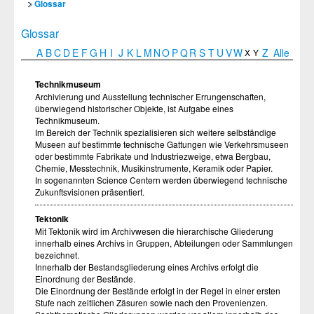
Glossar
Glossar
A
B
C
D
E
F
G
H
I
J
K
L
M
N
O
P
Q
R
S
T
U
V
W
Z
Alle
X
Y
Technikmuseum
Archivierung und Ausstellung technischer Errungenschaften,
überwiegend historischer Objekte, ist Aufgabe eines
Technikmuseum.
Im Bereich der Technik spezialisieren sich weitere selbständige
Museen auf bestimmte technische Gattungen wie Verkehrsmuseen
oder bestimmte Fabrikate und Industriezweige, etwa Bergbau,
Chemie, Messtechnik, Musikinstrumente, Keramik oder Papier.
In sogenannten Science Centern werden überwiegend technische
Zukunftsvisionen präsentiert.
Tektonik
Mit Tektonik wird im Archivwesen die hierarchische Gliederung
innerhalb eines Archivs in Gruppen, Abteilungen oder Sammlungen
bezeichnet.
Innerhalb der Bestandsgliederung eines Archivs erfolgt die
Einordnung der Bestände.
Die Einordnung der Bestände erfolgt in der Regel in einer ersten
Stufe nach zeitlichen Zäsuren sowie nach den Provenienzen.