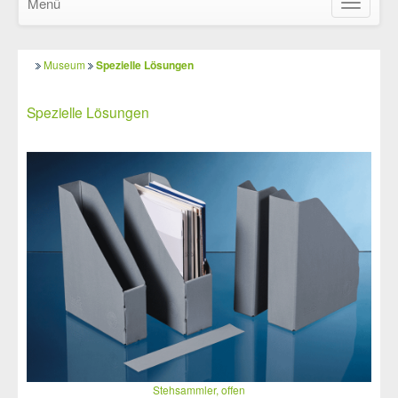
Menü
Navigatio
ein-/ausb
Museum
Spezielle Lösungen
Spezielle Lösungen
Stehsammler, offen