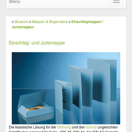
Menü
Navigatio
ein-/ausb
Museum
Mappen & Bogenware
Einschlagmappen /
Jurismappen
Einschlag- und Jurismappe
Die klassische Lösung für die
Ordnung
und den
Schutz
ungelochten
Schriftgutes, passend für Folio-, DIN A5, DIN A4- bis DIN A2-Formate.