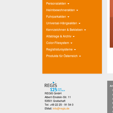
Personalakten
Heimbewohnerakten
Fuhrparkakten
Universal-Hängeakten
Kennzeichnen & Bekleben
Altablage & Archiv
Color-Filesystem
Registratursysteme
Produkte für Österreich
Ar
REGIS GmbH
Albert-Einstein-Str. 11
53501 Grafschaft
Tel: +49 22 25 - 91 54 0
EMail:
info@regis.de