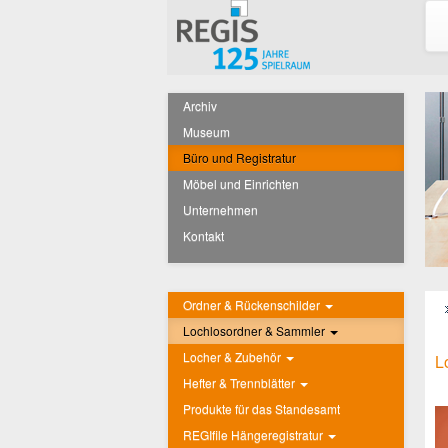
Archiv
Museum
Büro und Registratur
Möbel und Einrichten
Unternehmen
Kontakt
Ordner & Rückenschilder
Lochlosordner & Sammler
Locher & Zubehör
L
Hefter & Trennblätter
Produkte für das Standesamt
REGIfile Hängeregistratur