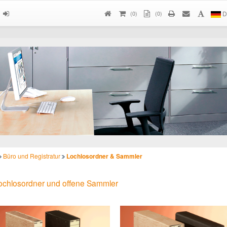
(
0
)
(0)
D
Büro und Registratur
Lochlosordner & Sammler
ochlosordner und offene Sammler