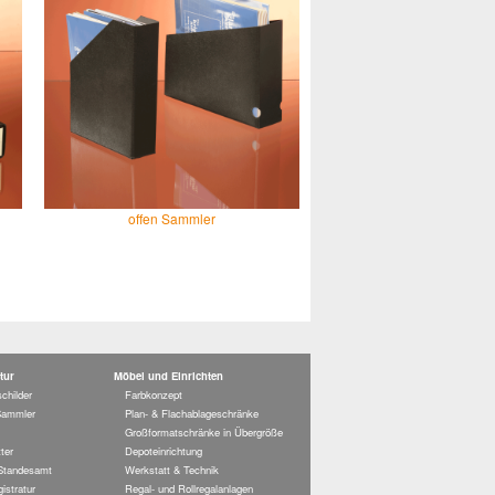
offen Sammler
tur
Möbel und Einrichten
childer
Farbkonzept
Sammler
Plan- & Flachablageschränke
Großformatschränke in Übergröße
ter
Depoteinrichtung
 Standesamt
Werkstatt & Technik
istratur
Regal- und Rollregalanlagen