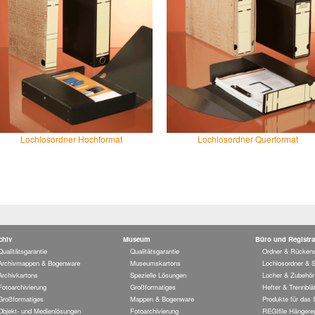
Lochlosordner Hochformat
Lochlosordner Querformat
chiv
Museum
Büro und Registra
Qualitätsgarantie
Qualitätsgarantie
Ordner & Rückens
Archivmappen & Bogenware
Museumskartons
Lochlosordner & 
Archivkartons
Spezielle Lösungen
Locher & Zubehör
Fotoarchivierung
Großformatiges
Hefter & Trennblät
Großformatiges
Mappen & Bogenware
Produkte für das
Objekt- und Medienlösungen
Fotoarchivierung
REGIfile Hängereg