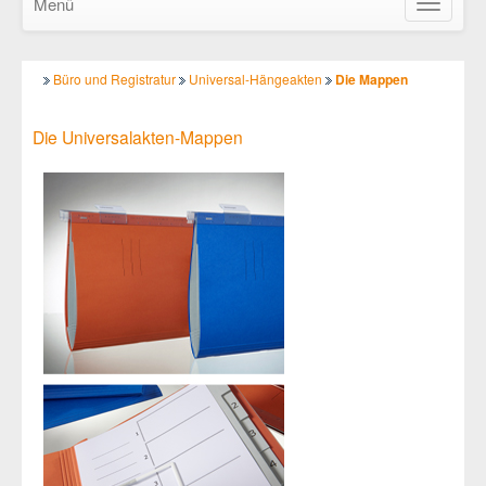
Menü
Navigatio
ein-/ausb
Büro und Registratur
Universal-Hängeakten
Die Mappen
Die Universalakten-Mappen