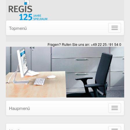
Topmenü
Navigatio
ein-/ausb
Fragen? Rufen Sie uns an: +49 22 25 / 91 54 0
Haupmenü
Navigatio
ein-/ausb