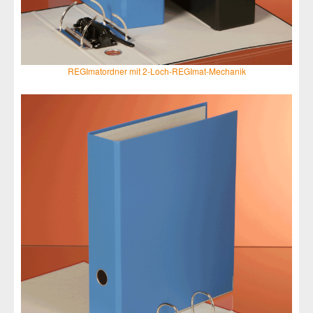
REGImatordner mit 2-Loch-REGImat-Mechanik