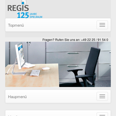
Topmenü
Navigatio
ein-/ausb
Fragen? Rufen Sie uns an: +49 22 25 / 91 54 0
Haupmenü
Navigatio
ein-/ausb