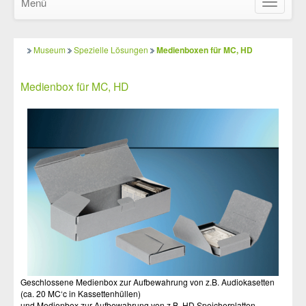
Menü
Navigatio
ein-/ausb
Museum
Spezielle Lösungen
Medienboxen für MC, HD
Medienbox für MC, HD
Geschlossene Medienbox zur Aufbewahrung von z.B. Audiokasetten
(ca. 20 MC‘c in Kassettenhüllen)
und Medienbox zur Aufbewahrung von z.B. HD Speicherplatten.