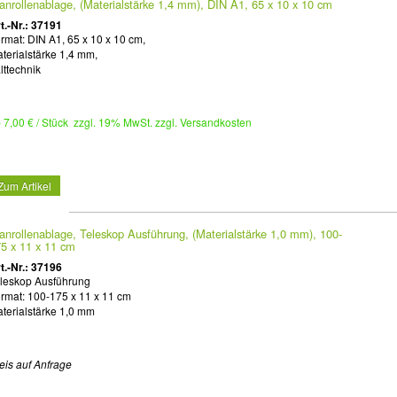
anrollenablage, (Materialstärke 1,4 mm), DIN A1, 65 x 10 x 10 cm
t.-Nr.: 37191
rmat: DIN A1, 65 x 10 x 10 cm,
terialstärke 1,4 mm,
lttechnik
 7,00 € / Stück zzgl. 19% MwSt. zzgl. Versandkosten
Zum Artikel
anrollenablage, Teleskop Ausführung, (Materialstärke 1,0 mm), 100-
5 x 11 x 11 cm
t.-Nr.: 37196
leskop Ausführung
rmat: 100-175 x 11 x 11 cm
terialstärke 1,0 mm
eis auf Anfrage