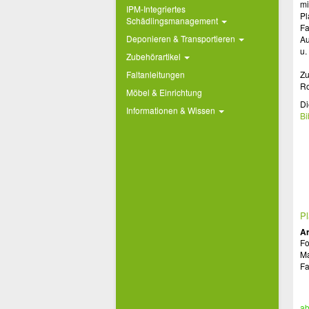
mi
IPM-Integriertes
Pl
Schädlingsmanagement
Fa
Deponieren & Transportieren
Au
u.
Zubehörartikel
Faltanleitungen
Zu
Ro
Möbel & Einrichtung
Di
Informationen & Wissen
Bi
Pl
Ar
Fo
Ma
Fa
ab