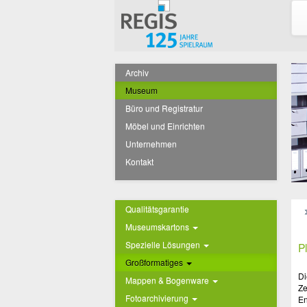
Archiv
Museum
Büro und Registratur
Möbel und Einrichten
Unternehmen
Kontakt
Qualitätsgarantie
Museumskartons
Spezielle Lösungen
P
Großformatiges
Di
Mappen & Bogenware
Ze
Fotoarchivierung
En