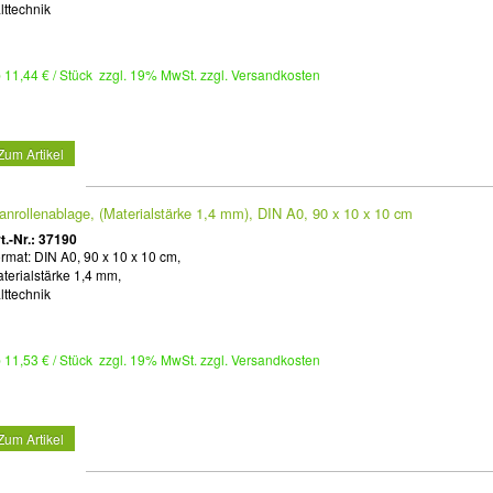
lttechnik
 11,44 € / Stück zzgl. 19% MwSt. zzgl. Versandkosten
Zum Artikel
anrollenablage, (Materialstärke 1,4 mm), DIN A0, 90 x 10 x 10 cm
t.-Nr.: 37190
rmat: DIN A0, 90 x 10 x 10 cm,
terialstärke 1,4 mm,
lttechnik
 11,53 € / Stück zzgl. 19% MwSt. zzgl. Versandkosten
Zum Artikel