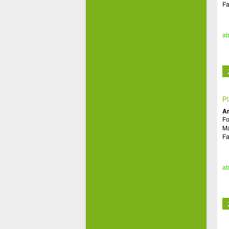
Fa
ab
Pl
Ar
Fo
Ma
Fa
ab