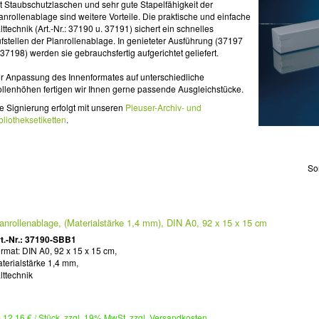
t Staubschutzlaschen und sehr gute Stapelfähigkeit der
anrollenablage sind weitere Vorteile. Die praktische und einfache
lttechnik (Art.-Nr.: 37190 u. 37191) sichert ein schnelles
fstellen der Planrollenablage. In genieteter Ausführung (37197
 37198) werden sie gebrauchsfertig aufgerichtet geliefert.
r Anpassung des Innenformates auf unterschiedliche
llenhöhen fertigen wir Ihnen gerne passende Ausgleichstücke.
e Signierung erfolgt mit unseren
Pleuser-Archiv- und
bliotheksetiketten
.
So
anrollenablage, (Materialstärke 1,4 mm), DIN A0, 92 x 15 x 15 cm
t.-Nr.: 37190-SBB1
rmat: DIN A0, 92 x 15 x 15 cm,
terialstärke 1,4 mm,
lttechnik
 12,16 € / Stück zzgl. 19% MwSt. zzgl. Versandkosten