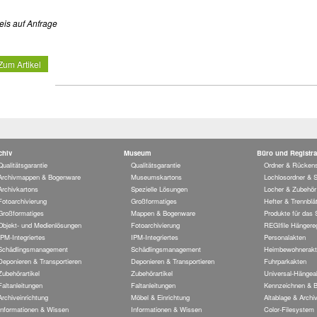
eis auf Anfrage
Zum Artikel
chiv
Museum
Büro und Registra
Qualitätsgarantie
Qualitätsgarantie
Ordner & Rückens
Archivmappen & Bogenware
Museumskartons
Lochlosordner & 
Archivkartons
Spezielle Lösungen
Locher & Zubehör
Fotoarchivierung
Großformatiges
Hefter & Trennblät
Großformatiges
Mappen & Bogenware
Produkte für das
Objekt- und Medienlösungen
Fotoarchivierung
REGIfile Hängereg
IPM-Integriertes
IPM-Integriertes
Personalakten
Schädlingsmanagement
Schädlingsmanagement
Heimbewohnerakt
Deponieren & Transportieren
Deponieren & Transportieren
Fuhrparkakten
Zubehörartikel
Zubehörartikel
Universal-Hängea
Faltanleitungen
Faltanleitungen
Kennzeichnen & B
Archiveinrichtung
Möbel & Einrichtung
Altablage & Archi
Informationen & Wissen
Informationen & Wissen
Color-Filesystem