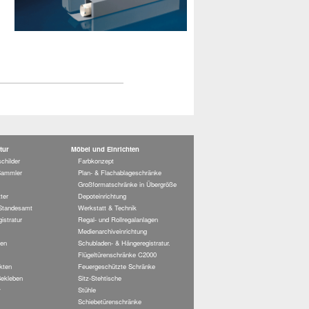
tur
Möbel und Einrichten
childer
Farbkonzept
Sammler
Plan- & Flachablageschränke
Großformatschränke in Übergröße
ter
Depoteinrichtung
 Standesamt
Werkstatt & Technik
istratur
Regal- und Rollregalanlagen
Medienarchiveinrichtung
en
Schubladen- & Hängeregistratur.
Flügeltürenschränke C2000
kten
Feuergeschützte Schränke
ekleben
Sitz-Stehtische
v
Stühle
Schiebetürenschränke