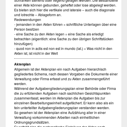
Schränken stehend oder liegend gelagert werden. Die Bestandteile
einer Akte können gebunden, geheftet oder lose abgelegt werden.
Es bieten sich hier die vertikale und laterale – auch die diagonale
und lotrechte – Ablageform an.
Redewendungen
- jemanden in den Akten führen = schriftliche Unterlagen über eine
Person besitzen
- eine Sache zu den Akten legen = eine Sache als erledigt
betrachten (eigentlich: eine Sache zu den übrigen Schriftstücken
hinzufügen)
- quod non in actis est non est in mundo (lat.) = Was nicht in den
Akten ist, ist nicht in der Welt
Aktenplan
Allgemein ist der Aktenplan ein nach Aufgaben hierarchisch
gegliedertes Schema, nach dessen Vorgaben die Dokumente einer
Verwaltung oder Firma erfasst und zu Akten zusammengeführt
werden.
Während der Aufgabengliederungsplan einer Behörde oder Firma
die zu erfüllenden Aufgaben nach sachlichen Gesichtspunkten
zusammenfasst, werden im Aktenplan die Aufgaben bis zur
einzelnen Bearbeitungseinheit aufgefächert. Er kann also als ein
fein unterteilter Aufgabengliederungsplan verstanden werden.
So gesehen ist der Aktenplan eine Aufzählung aller in einer
Verwaltung vorkommenden Arbeiten nach einheitlichen
Ordnungsgrundsätzen.
Er enthält also die systematische Einteilung der Akten nach