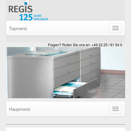
Topmenü
Navigatio
ein-/ausb
Fragen? Rufen Sie uns an: +49 22 25 / 91 54 0
Haupmenü
Navigatio
ein-/ausb