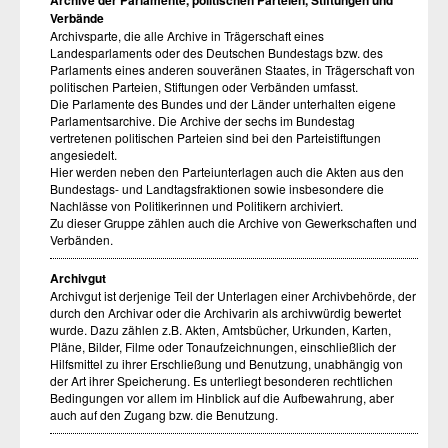
Archive der Parlamente, politischen Parteien, Stiftungen und
Verbände
Archivsparte, die alle Archive in Trägerschaft eines
Landesparlaments oder des Deutschen Bundestags bzw. des
Parlaments eines anderen souveränen Staates, in Trägerschaft von
politischen Parteien, Stiftungen oder Verbänden umfasst.
Die Parlamente des Bundes und der Länder unterhalten eigene
Parlamentsarchive. Die Archive der sechs im Bundestag
vertretenen politischen Parteien sind bei den Parteistiftungen
angesiedelt.
Hier werden neben den Parteiunterlagen auch die Akten aus den
Bundestags- und Landtagsfraktionen sowie insbesondere die
Nachlässe von Politikerinnen und Politikern archiviert.
Zu dieser Gruppe zählen auch die Archive von Gewerkschaften und
Verbänden.
Archivgut
Archivgut ist derjenige Teil der Unterlagen einer Archivbehörde, der
durch den Archivar oder die Archivarin als archivwürdig bewertet
wurde. Dazu zählen z.B. Akten, Amtsbücher, Urkunden, Karten,
Pläne, Bilder, Filme oder Tonaufzeichnungen, einschließlich der
Hilfsmittel zu ihrer Erschließung und Benutzung, unabhängig von
der Art ihrer Speicherung. Es unterliegt besonderen rechtlichen
Bedingungen vor allem im Hinblick auf die Aufbewahrung, aber
auch auf den Zugang bzw. die Benutzung.