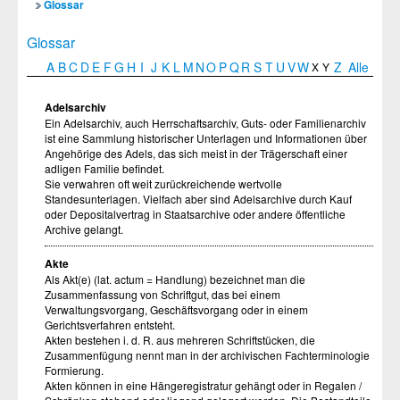
Glossar
Glossar
A
B
C
D
E
F
G
H
I
J
K
L
M
N
O
P
Q
R
S
T
U
V
W
Z
Alle
X
Y
Adelsarchiv
Ein Adelsarchiv, auch Herrschaftsarchiv, Guts- oder Familienarchiv
ist eine Sammlung historischer Unterlagen und Informationen über
Angehörige des Adels, das sich meist in der Trägerschaft einer
adligen Familie befindet.
Sie verwahren oft weit zurückreichende wertvolle
Standesunterlagen. Vielfach aber sind Adelsarchive durch Kauf
oder Depositalvertrag in Staatsarchive oder andere öffentliche
Archive gelangt.
Akte
Als Akt(e) (lat. actum = Handlung) bezeichnet man die
Zusammenfassung von Schriftgut, das bei einem
Verwaltungsvorgang, Geschäftsvorgang oder in einem
Gerichtsverfahren entsteht.
Akten bestehen i. d. R. aus mehreren Schriftstücken, die
Zusammenfügung nennt man in der archivischen Fachterminologie
Formierung.
Akten können in eine Hängeregistratur gehängt oder in Regalen /