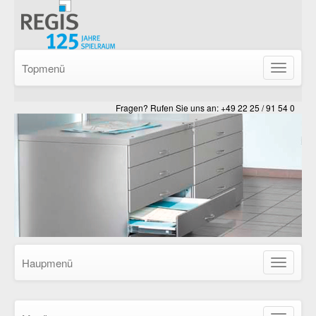
Topmenü
Navigatio
ein-/ausb
Fragen? Rufen Sie uns an: +49 22 25 / 91 54 0
Haupmenü
Navigatio
ein-/ausb