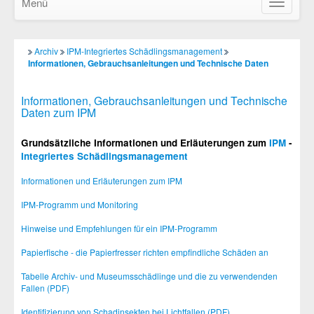
Menü
Navigatio
ein-/ausb
Archiv
IPM-Integriertes Schädlingsmanagement
Informationen, Gebrauchsanleitungen und Technische Daten
Informationen, Gebrauchsanleitungen und Technische
Daten zum IPM
Grundsätzliche Informationen und Erläuterungen zum
IPM
-
Integriertes Schädlingsmanagement
Informationen und Erläuterungen zum IPM
IPM-Programm und Monitoring
Hinweise und Empfehlungen für ein IPM-Programm
Papierfische - die Papierfresser richten empfindliche Schäden an
Tabelle Archiv- und Museumsschädlinge und die zu verwendenden
Fallen (PDF)
Identifizierung von Schadinsekten bei Lichtfallen (PDF)