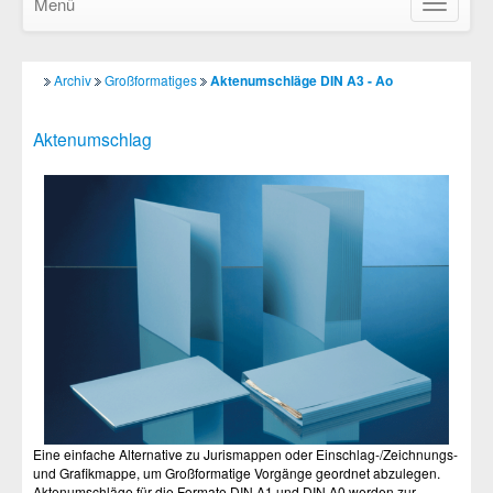
Menü
Navigatio
ein-/ausb
Archiv
Großformatiges
Aktenumschläge DIN A3 - Ao
Aktenumschlag
Eine einfache Alternative zu Jurismappen oder Einschlag-/Zeichnungs-
und Grafikmappe, um Großformatige Vorgänge geordnet abzulegen.
Aktenumschläge für die Formate DIN A1 und DIN A0 werden zur