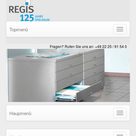
Topmenü
Navigatio
ein-/ausb
Fragen? Rufen Sie uns an: +49 22 25 / 91 54 0
Haupmenü
Navigatio
ein-/ausb