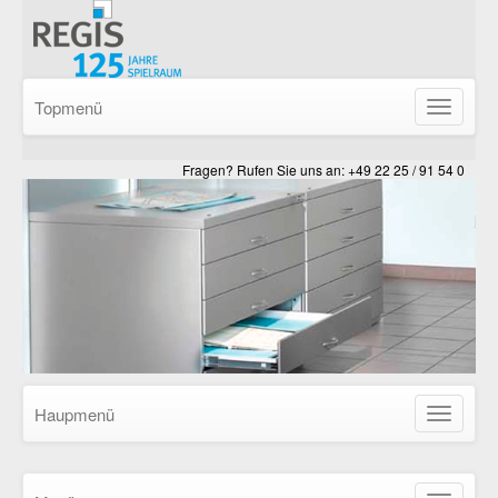
Topmenü
Navigatio
ein-/ausb
Fragen? Rufen Sie uns an: +49 22 25 / 91 54 0
Haupmenü
Navigatio
ein-/ausb