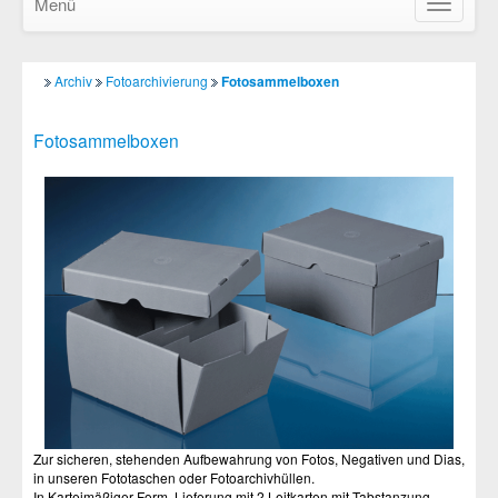
Menü
Navigatio
ein-/ausb
Archiv
Fotoarchivierung
Fotosammelboxen
Fotosammelboxen
Zur sicheren, stehenden Aufbewahrung von Fotos, Negativen und Dias,
in unseren Fototaschen oder Fotoarchivhüllen.
In Karteimäßiger Form, Lieferung mit 2 Leitkarten mit Tabstanzung.