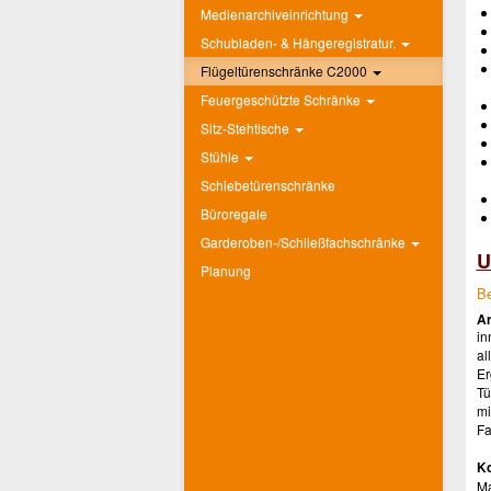
Medienarchiveinrichtung
Schubladen- & Hängeregistratur.
Flügeltürenschränke C2000
Feuergeschützte Schränke
Sitz-Stehtische
Stühle
Schiebetürenschränke
Büroregale
Garderoben-/Schließfachschränke
U
Planung
Be
Ar
in
al
Er
Tü
mi
Fa
Ko
M