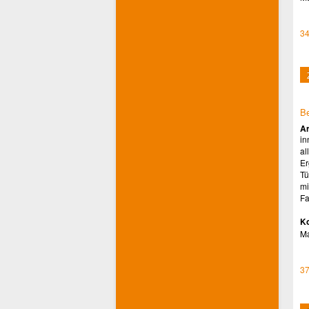
34
Be
Ar
in
al
Er
Tü
mi
Fa
Ko
M
37