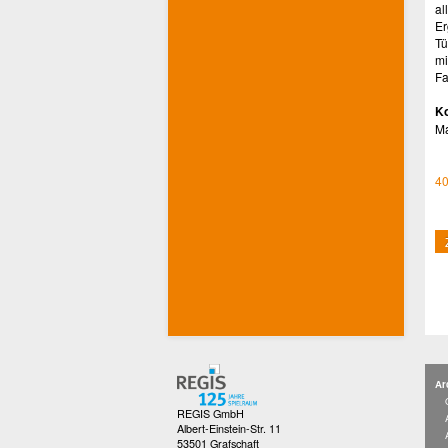
al
Er
Tü
mi
Fa
Ko
M
40
Ar
REGIS GmbH
Albert-Einstein-Str. 11
53501 Grafschaft