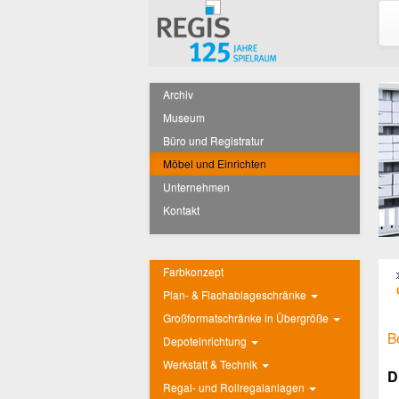
Archiv
Museum
Büro und Registratur
Möbel und Einrichten
Unternehmen
Kontakt
Farbkonzept
Plan- & Flachablageschränke
Großformatschränke in Übergröße
B
Depoteinrichtung
Werkstatt & Technik
D
Regal- und Rollregalanlagen