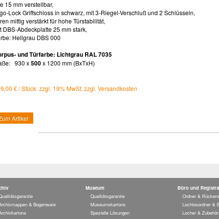
le 15 mm verstellbar,
go-Lock Griffschloss in schwarz, mit 3-Riegel-Verschluß und 2 Schlüsseln,
ren mittig verstärkt für hohe Türstabilität,
t DBS-Abdeckplatte 25 mm stark,
rbe: Hellgrau DBS 000
rpus- und Türfarbe: Lichtgrau RAL 7035
aße: 930 x
500
x 1200 mm (BxTxH)
9,00 € / Stück zzgl. 19% MwSt. zzgl. Versandkosten
Zum Artikel
chiv
Museum
Büro und Registra
Qualitätsgarantie
Qualitätsgarantie
Ordner & Rückens
Archivmappen & Bogenware
Museumskartons
Lochlosordner & 
Archivkartons
Spezielle Lösungen
Locher & Zubehör