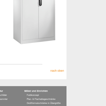
nach oben
tur
Möbel und Einrichten
childer
Farbkonzept
Sammler
Plan- & Flachablageschränke
Großformatschränke in Übergröße