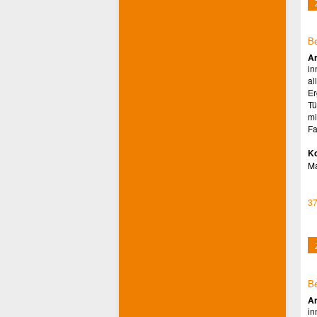
Be
Ar
in
al
Er
Tü
mi
Fa
Ko
M
37
Be
Ar
in