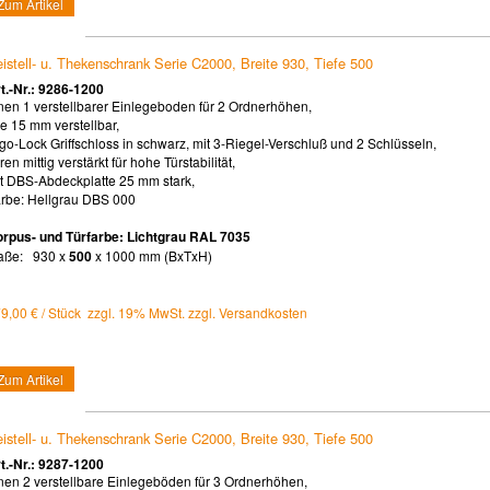
Zum Artikel
istell- u. Thekenschrank Serie C2000, Breite 930, Tiefe 500
t.-Nr.: 9286-1200
nen 1 verstellbarer Einlegeboden für 2 Ordnerhöhen,
le 15 mm verstellbar,
go-Lock Griffschloss in schwarz, mit 3-Riegel-Verschluß und 2 Schlüsseln,
ren mittig verstärkt für hohe Türstabilität,
t DBS-Abdeckplatte 25 mm stark,
rbe: Hellgrau DBS 000
rpus- und Türfarbe: Lichtgrau RAL 7035
aße: 930 x
500
x 1000 mm (BxTxH)
9,00 € / Stück zzgl. 19% MwSt. zzgl. Versandkosten
Zum Artikel
istell- u. Thekenschrank Serie C2000, Breite 930, Tiefe 500
t.-Nr.: 9287-1200
nen 2 verstellbare Einlegeböden für 3 Ordnerhöhen,