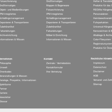
Fotoarchivierung
Großformatiges
Hefter & Trennblät
Großformatiges
Mappen & Bogenware
Produkte für das
Objekt- und Medienlösungen
Fotoarchivierung
REGIfile Hängereg
IPM-Integriertes
IPM-Integriertes
Personalakten
Schädlingsmanagement
Schädlingsmanagement
Heimbewohnerakt
Deponieren & Transportieren
Deponieren & Transportieren
Fuhrparkakten
Zubehörartikel
Zubehörartikel
Universal-Hängea
Faltanleitungen
Faltanleitungen
Kennzeichnen & B
Archiveinrichtung
Möbel & Einrichtung
Altablage & Archi
Informationen & Wissen
Informationen & Wissen
Color-Filesystem
Registratursyste
Produkte für Öste
Rechtliche Hinwei
ternehmen
Kontakt
Impressum
Philosophie
Zentrale / Vertriebsbüro
Datenschutz
Umwelt
Kontaktformular
Disclaimer
Ehrenkodex
Ihre Vertretung
AGB
Veranstaltungen & Messen
Versand- und Zah
Kataloge, Prospekte, Informationen
Sitemap
Spielräume
Partner
Karriere
Newsletter
Glossar