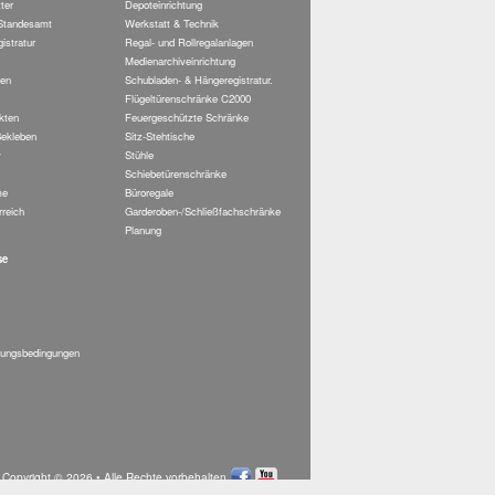
ter
Depoteinrichtung
 Standesamt
Werkstatt & Technik
istratur
Regal- und Rollregalanlagen
Medienarchiveinrichtung
en
Schubladen- & Hängeregistratur.
Flügeltürenschränke C2000
kten
Feuergeschützte Schränke
ekleben
Sitz-Stehtische
v
Stühle
Schiebetürenschränke
me
Büroregale
rreich
Garderoben-/Schließfachschränke
Planung
se
lungsbedingungen
Copyright © 2026 • Alle Rechte vorbehalten