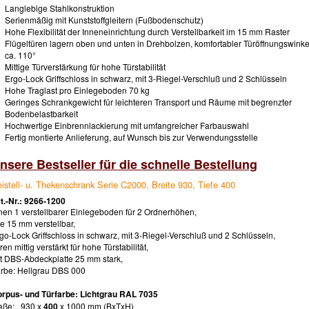
Langlebige Stahlkonstruktion
Serienmäßig mit Kunststoffgleitern (Fußbodenschutz)
Hohe Flexibilität der Inneneinrichtung durch Verstellbarkeit im 15 mm Raster
Flügeltüren lagern oben und unten in Drehbolzen, komfortabler Türöffnungswinke
ca. 110°
Mittige Türverstärkung für hohe Türstabilität
Ergo-Lock Griffschloss in schwarz, mit 3-Riegel-Verschluß und 2 Schlüsseln
Hohe Traglast pro Einlegeboden 70 kg
Geringes Schrankgewicht für leichteren Transport und Räume mit begrenzter
Bodenbelastbarkeit
Hochwertige Einbrennlackierung mit umfangreicher Farbauswahl
Fertig montierte Anlieferung, auf Wunsch bis zur Verwendungsstelle
nsere Bestseller für die schnelle Bestellung
istell- u. Thekenschrank Serie C2000, Breite 930, Tiefe 400
t.-Nr.: 9266-1200
nen 1 verstellbarer Einlegeboden für 2 Ordnerhöhen,
le 15 mm verstellbar,
go-Lock Griffschloss in schwarz, mit 3-Riegel-Verschluß und 2 Schlüsseln,
ren mittig verstärkt für hohe Türstabilität,
t DBS-Abdeckplatte 25 mm stark,
rbe: Hellgrau DBS 000
rpus- und Türfarbe: Lichtgrau RAL 7035
aße: 930 x
400
x 1000 mm (BxTxH)