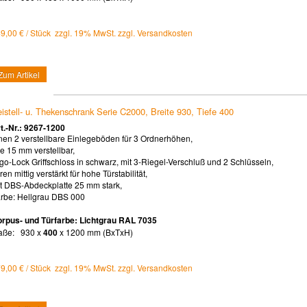
9,00 € / Stück zzgl. 19% MwSt. zzgl. Versandkosten
Zum Artikel
istell- u. Thekenschrank Serie C2000, Breite 930, Tiefe 400
t.-Nr.: 9267-1200
nen 2 verstellbare Einlegeböden für 3 Ordnerhöhen,
le 15 mm verstellbar,
go-Lock Griffschloss in schwarz, mit 3-Riegel-Verschluß und 2 Schlüsseln,
ren mittig verstärkt für hohe Türstabilität,
t DBS-Abdeckplatte 25 mm stark,
rbe: Hellgrau DBS 000
rpus- und Türfarbe: Lichtgrau RAL 7035
aße: 930 x
400
x 1200 mm (BxTxH)
9,00 € / Stück zzgl. 19% MwSt. zzgl. Versandkosten