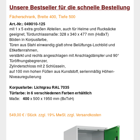
Unsere Bestseller für die schnelle Bestellung
Fächerschrank, Breite 400, Tiefe 500
Art.-Nr.: 049010-125
mit 1 x 5 extra großen Abteilen, auch für Helme und Rucksäcke
geeignet, Türdurchlassmaße: 328 x 340 x 477 mm (HxBxT)
Böden in Korpusfarbe,
Türen aus Stahl einwandig glatt ohne Belüftungs-Lochbild und
Etikettenrahmen,
verstärkt und rechts angeschlagen mit Anschlagdämpfer und 90°
Türöffnungsbegrenzer,
Zylinderschloss mit 2 Schlüsseln,
auf 100 mm hohen Füßen aus Kunststoff, serienmäßig Höhen-
Niveauregulierung
Korpusfarbe:
Lichtgrau RAL 7035
Türfarbe:
in 6 verschiedenen Farben erhältlich
Maße:
400
x 500 x 1950 mm (BxTxH)
549,00 € / Stück zzgl. 19% MwSt. zzgl. Versandkosten