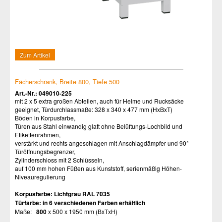
Zum Artikel
Fächerschrank, Breite 800, Tiefe 500
Art.-Nr.: 049010-225
mit 2 x 5 extra großen Abteilen, auch für Helme und Rucksäcke
geeignet, Türdurchlassmaße: 328 x 340 x 477 mm (HxBxT)
Böden in Korpusfarbe,
Türen aus Stahl einwandig glatt ohne Belüftungs-Lochbild und
Etikettenrahmen,
verstärkt und rechts angeschlagen mit Anschlagdämpfer und 90°
Türöffnungsbegrenzer,
Zylinderschloss mit 2 Schlüsseln,
auf 100 mm hohen Füßen aus Kunststoff, serienmäßig Höhen-
Niveauregulierung
Korpusfarbe:
Lichtgrau RAL 7035
Türfarbe:
in 6 verschiedenen Farben erhältlich
Maße:
800
x 500 x 1950 mm (BxTxH)