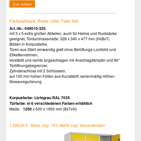
Zum Artikel
Fächerschrank, Breite 1200, Tiefe 500
Art.-Nr.: 049010-325
mit 3 x 5 extra großen Abteilen, auch für Helme und Rucksäcke
geeignet, Türdurchlassmaße: 328 x 340 x 477 mm (HxBxT)
Böden in Korpusfarbe,
Türen aus Stahl einwandig glatt ohne Belüftungs-Lochbild und
Etikettenrahmen,
verstärkt und rechts angeschlagen mit Anschlagdämpfer und 90°
Türöffnungsbegrenzer,
Zylinderschloss mit 2 Schlüsseln,
auf 100 mm hohen Füßen aus Kunststoff, serienmäßig Höhen-
Niveauregulierung
Korpusfarbe:
Lichtgrau RAL 7035
Türfarbe:
in 6 verschiedenen Farben erhältlich
Maße:
1200
x 500 x 1950 mm (BxTxH)
1.229,00 € / Stück zzgl. 19% MwSt. zzgl. Versandkosten