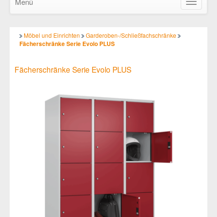
Menü
Navigatio
ein-/ausb
Möbel und Einrichten
Garderoben-/Schließfachschränke
Fächerschränke Serie Evolo PLUS
Fächerschränke Serie Evolo PLUS