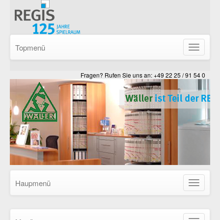
Topmenü
Navigatio
ein-/ausb
Fragen? Rufen Sie uns an: +49 22 25 / 91 54 0
Haupmenü
Navigatio
ein-/ausb