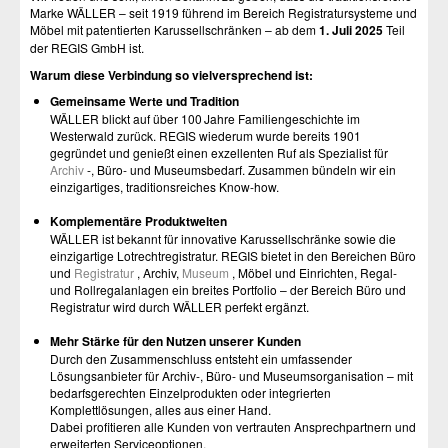
Marke WÄLLER – seit 1919 führend im Bereich Registratursysteme und
Möbel mit patentierten Karussellschränken – ab dem
1. Juli 2025
Teil
der REGIS GmbH ist.
Warum diese Verbindung so vielversprechend ist:
Gemeinsame Werte und Tradition
WÄLLER blickt auf über 100 Jahre Familiengeschichte im
Westerwald zurück. REGIS wiederum wurde bereits 1901
gegründet und genießt einen exzellenten Ruf als Spezialist für
Archiv
-, Büro- und Museumsbedarf
. Zusammen bündeln wir ein
einzigartiges, traditionsreiches Know-how.
Komplementäre Produktwelten
WÄLLER ist bekannt für innovative Karussellschränke sowie die
einzigartige Lotrechtregistratur. REGIS bietet in den Bereichen Büro
und
Registratur
, Archiv,
Museum
, Möbel und Einrichten, Regal-
und Rollregalanlagen ein breites Portfolio – der Bereich Büro und
Registratur wird durch WÄLLER perfekt ergänzt.
Mehr Stärke für den Nutzen unserer Kunden
Durch den Zusammenschluss entsteht ein umfassender
Lösungsanbieter für Archiv-, Büro- und Museumsorganisation – mit
bedarfsgerechten Einzelprodukten oder integrierten
Komplettlösungen, alles aus einer Hand.
Dabei profitieren alle Kunden von vertrauten Ansprechpartnern und
erweiterten Serviceoptionen.