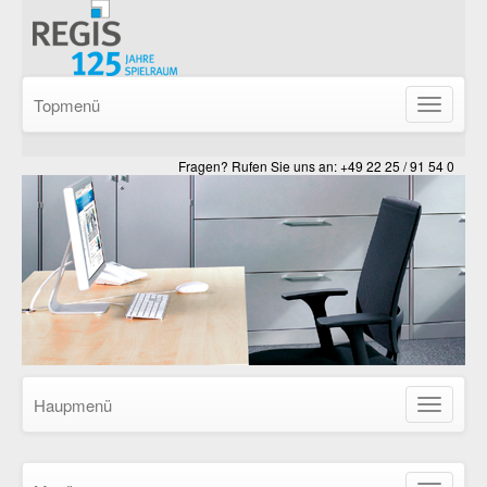
Topmenü
Navigatio
ein-/ausb
Fragen? Rufen Sie uns an: +49 22 25 / 91 54 0
Haupmenü
Navigatio
ein-/ausb