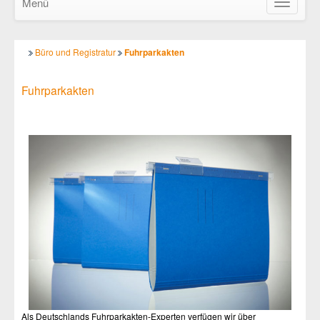
Menü
Navigatio
ein-/ausb
Büro und Registratur
Fuhrparkakten
Fuhrparkakten
Als Deutschlands Fuhrparkakten-Experten verfügen wir über