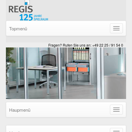
Topmenü
Navigatio
ein-/ausb
Fragen? Rufen Sie uns an: +49 22 25 / 91 54 0
Haupmenü
Navigatio
ein-/ausb