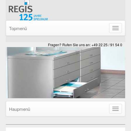
Topmenü
Navigatio
ein-/ausb
Fragen? Rufen Sie uns an: +49 22 25 / 91 54 0
Haupmenü
Navigatio
ein-/ausb