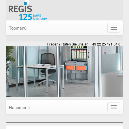
Topmenü
Navigatio
ein-/ausb
Fragen? Rufen Sie uns an: +49 22 25 / 91 54 0
Haupmenü
Navigatio
ein-/ausb