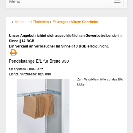
Menü
Navigatio
ein-/ausb
Möbel und Einrichten
Feuergeschützte Schränke
Unser Angebot richtet sich ausschließlich an Gewerbetreibende im
Sinne §14 BGB.
Ein Verkauf an Verbraucher im Sinne §13 BGB erfolgt nicht.
Pendelstange E/L für Breite 930
für System Elba-Leitz
Lichte Nutzbreite: 825 mm
Zum Vergrößern bitte auf das Bild
klicken.
1
/
2